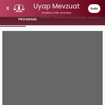
Uyap Mevzuat
UYAP
X
İndir
MEVZUAT
Tema Seç
Ücretsiz indir ve kullan
VE İÇTİHAT
PROGRAMI
TAM METİN
DETAY