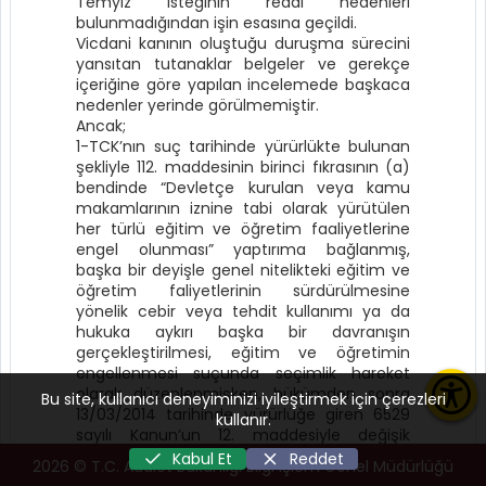
Temyiz isteğinin reddi nedenleri
bulunmadığından işin esasına geçildi.
Vicdani kanının oluştuğu duruşma sürecini
yansıtan tutanaklar belgeler ve gerekçe
içeriğine göre yapılan incelemede başkaca
nedenler yerinde görülmemiştir.
Ancak;
1-TCK’nın suç tarihinde yürürlükte bulunan
şekliyle 112. maddesinin birinci fıkrasının (a)
bendinde “Devletçe kurulan veya kamu
makamlarının iznine tabi olarak yürütülen
her türlü eğitim ve öğretim faaliyetlerine
engel olunması” yaptırıma bağlanmış,
başka bir deyişle genel nitelikteki eğitim ve
öğretim faliyetlerinin sürdürülmesine
yönelik cebir veya tehdit kullanımı ya da
hukuka aykırı başka bir davranışın
gerçekleştirilmesi, eğitim ve öğretimin
engellenmesi suçunda seçimlik hareket
olarak düzenlenmişken, hükümden sonra
Bu site, kullanıcı deneyiminizi iyileştirmek için çerezleri
13/03/2014 tarihinde yürürlüğe giren 6529
kullanır.
sayılı Kanun’un 12. maddesiyle değişik
TCK’nın 112. maddesinin 1. fıkrasının (b)
Kabul Et
Reddet
2026
© T.C. Adalet Bakanlığı Bilgi İşlem Genel Müdürlüğü
bendinde yukarıda belirtilen genel nitelikteki