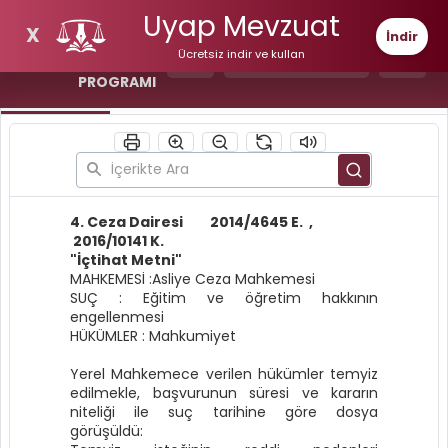
Uyap Mevzuat
UYAP
X
İndir
MEVZUAT
Tema Seç
Ücretsiz indir ve kullan
VE İÇTİHAT
PROGRAMI
TAM METİN
DETAY
4. Ceza Dairesi 2014/4645 E. ,
2016/10141 K.
"İçtihat Metni"
MAHKEMESİ :Asliye Ceza Mahkemesi
SUÇ : Eğitim ve öğretim hakkının
engellenmesi
HÜKÜMLER : Mahkumiyet
Yerel Mahkemece verilen hükümler temyiz
edilmekle, başvurunun süresi ve kararın
niteliği ile suç tarihine göre dosya
görüşüldü: